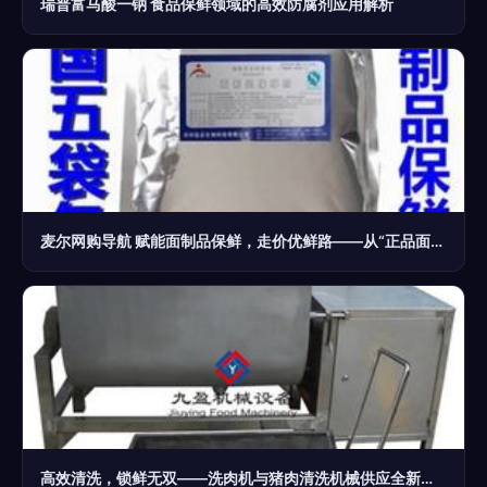
瑞普富马酸一钠 食品保鲜领域的高效防腐剂应用解析
麦尔网购导航 赋能面制品保鲜，走价优鲜路——从“正品面条防酸保鲜”说食品添加剂的世界
高效清洗，锁鲜无双——洗肉机与猪肉清洗机械供应全新升级