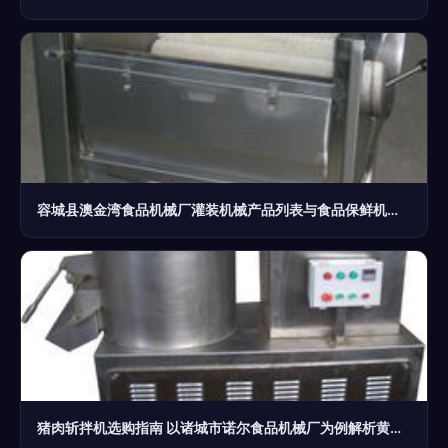
容城县澳金湾食品机械厂灌装机械产品列表与食品保鲜机特点概览
猪肉斩拌机选购指南 以诸城市诺尔食品机械厂为例解析黄石与食品保鲜机的关系