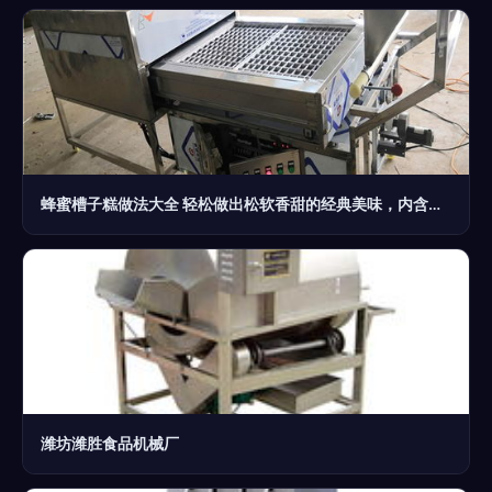
蜂蜜槽子糕做法大全 轻松做出松软香甜的经典美味，内含食品保鲜小技巧
潍坊潍胜食品机械厂