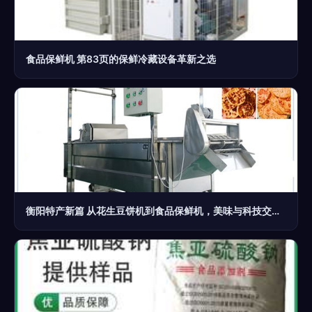
食品保鲜机 第83页的保鲜冷藏设备革新之选
衡阳特产新篇 从花生豆饼机到食品保鲜机，美味与科技交相辉映