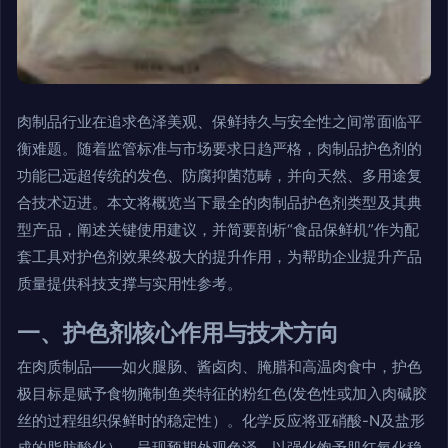
肉制品行业在追求色泽美观、保鲜持久与安全性之间常面临平
衡难题。随着监管标准与市场要求日趋严格，肉制品护色剂的
功能已远超传统的发色、防腐抑菌范畴，并向天然、多用途复
合技术迈进。本文将概览当下最全的肉制品护色剂类型及其典
型产品，阐述关键使用建议，并简要剖析“食品保鲜机”作为配
套工具对护色剂效果终极大的提升作用，为帮助企业提升产品
质量提供科技支撑与实用性参考。
一、护色剂核心作用与技术方向
在肉质制品——如火腿肠、酱卤肉、腌腊和高温肉食中，护色
极目标是赋予食物腌制鱼类特征的粉红色(发色性或加入肉碱胶
丝的过程组织保鲜时的稳定性）。化学反应将亚硝酸-N及盐形
成的脂肪酸化），呈现预期外观色泽，以强化饱予肌红氧化稳