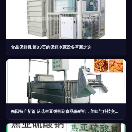
食品保鲜机 第83页的保鲜冷藏设备革新之选
衡阳特产新篇 从花生豆饼机到食品保鲜机，美味与科技交相辉映